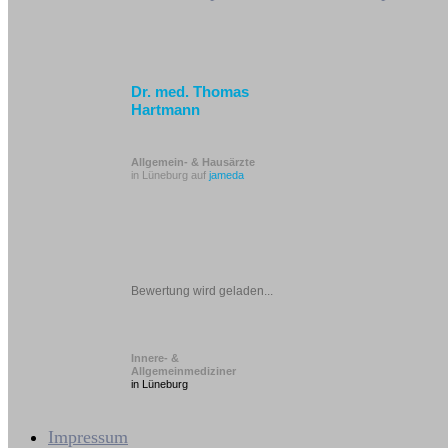
Dr. med. Thomas
Hartmann
Allgemein- & Hausärzte
in Lüneburg auf
jameda
Bewertung wird geladen...
Innere- &
Allgemeinmediziner
in Lüneburg
Impressum