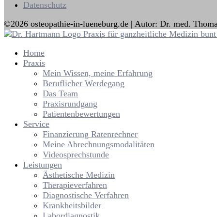
Datenschutz
©2026 osteopathie-in-lueneburg.de | Autor: Dr. med. Thom
Home
Praxis
Mein Wissen, meine Erfahrung
Beruflicher Werdegang
Das Team
Praxisrundgang
Patientenbewertungen
Service
Finanzierung Ratenrechner
Meine Abrechnungsmodalitäten
Videosprechstunde
Leistungen
Ästhetische Medizin
Therapieverfahren
Diagnostische Verfahren
Krankheitsbilder
Labordiagnostik