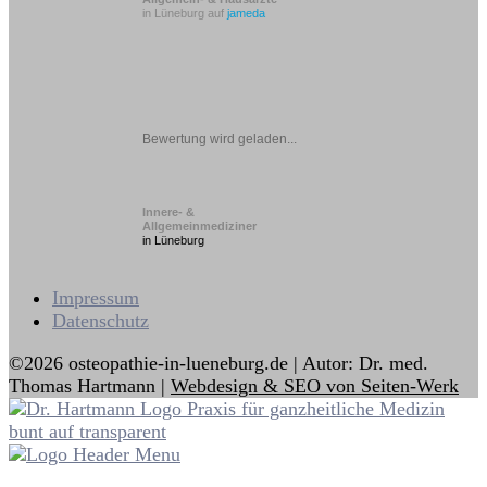
in Lüneburg auf
jameda
Bewertung wird geladen...
Innere- &
Allgemeinmediziner
in Lüneburg
Impressum
Datenschutz
©2026 osteopathie-in-lueneburg.de | Autor: Dr. med.
Thomas Hartmann |
Webdesign & SEO von Seiten-Werk