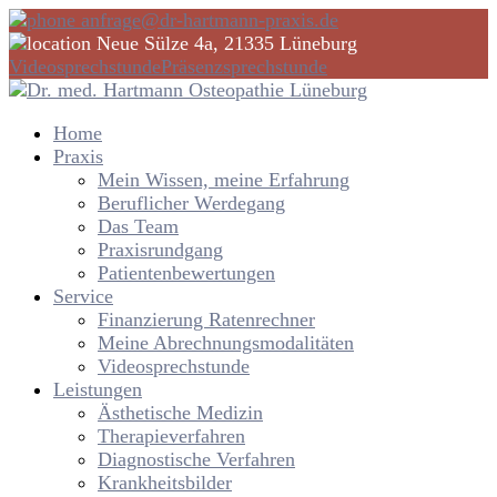
anfrage@dr-hartmann-praxis.de
Neue Sülze 4a, 21335 Lüneburg
Videosprechstunde
Präsenzsprechstunde
Home
Praxis
Mein Wissen, meine Erfahrung
Beruflicher Werdegang
Das Team
Praxisrundgang
Patientenbewertungen
Service
Finanzierung Ratenrechner
Meine Abrechnungsmodalitäten
Videosprechstunde
Leistungen
Ästhetische Medizin
Therapieverfahren
Diagnostische Verfahren
Krankheitsbilder