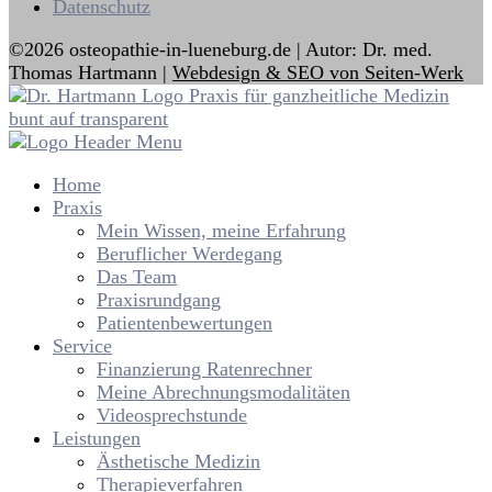
Datenschutz
©2026 osteopathie-in-lueneburg.de | Autor: Dr. med.
Thomas Hartmann |
Webdesign & SEO von Seiten-Werk
Home
Praxis
Mein Wissen, meine Erfahrung
Beruflicher Werdegang
Das Team
Praxisrundgang
Patientenbewertungen
Service
Finanzierung Ratenrechner
Meine Abrechnungsmodalitäten
Videosprechstunde
Leistungen
Ästhetische Medizin
Therapieverfahren