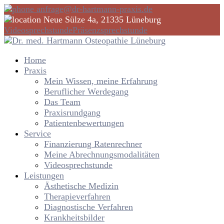
anfrage@dr-hartmann-praxis.de
Neue Sülze 4a, 21335 Lüneburg
Videosprechstunde
Präsenzsprechstunde
Home
Praxis
Mein Wissen, meine Erfahrung
Beruflicher Werdegang
Das Team
Praxisrundgang
Patientenbewertungen
Service
Finanzierung Ratenrechner
Meine Abrechnungsmodalitäten
Videosprechstunde
Leistungen
Ästhetische Medizin
Therapieverfahren
Diagnostische Verfahren
Krankheitsbilder