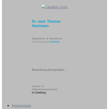
Dr. med. Thomas
Hartmann
Allgemein- & Hausärzte
in Lüneburg auf
jameda
Bewertung wird geladen...
Innere- &
Allgemeinmediziner
in Lüneburg
Impressum