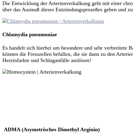
Die Entwicklung der Arterienverkalkung geht mit einer chr
über das Ausmaß dieses Entzündungsprozeßes geben und zum
Chlamydia pneumoniae
Es handelt sich hierbei um besondere und sehr verbreitete 
können die Fresszellen befallen, die sie dann zu den Arter
Herzinfarkte und Schlaganfälle auslösen!
ADMA (
A
symetrisches
D
i
m
ethyl
A
rginin)