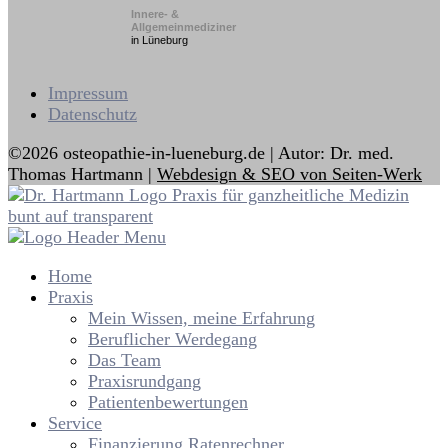
Innere- &
Allgemeinmediziner
in Lüneburg
Impressum
Datenschutz
©2026 osteopathie-in-lueneburg.de | Autor: Dr. med.
Thomas Hartmann |
Webdesign & SEO von Seiten-Werk
Home
Praxis
Mein Wissen, meine Erfahrung
Beruflicher Werdegang
Das Team
Praxisrundgang
Patientenbewertungen
Service
Finanzierung Ratenrechner