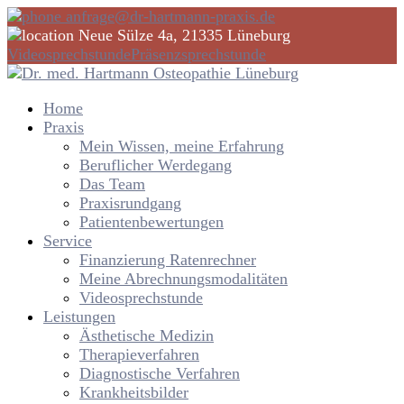
anfrage@dr-hartmann-praxis.de
Neue Sülze 4a, 21335 Lüneburg
Videosprechstunde
Präsenzsprechstunde
Home
Praxis
Mein Wissen, meine Erfahrung
Beruflicher Werdegang
Das Team
Praxisrundgang
Patientenbewertungen
Service
Finanzierung Ratenrechner
Meine Abrechnungsmodalitäten
Videosprechstunde
Leistungen
Ästhetische Medizin
Therapieverfahren
Diagnostische Verfahren
Krankheitsbilder