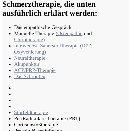
Schmerztherapie, die unten
ausführlich erklärt werden:
Das empathische Gespräch
Manuelle Therapie (
Osteopathie
und
Chirotherapie
)
Intravenöse Sauerstofftherapie (IOT;
Oxyvenierung)
Neuraltherapie
Akupunktur
ACP/PRP-Therapie
Das Schröpfen
Störfeldtherapie
PeriRadikuläre Therapie (PRT)
Cortisonstoßtherapie
Procain-Baseninfusion